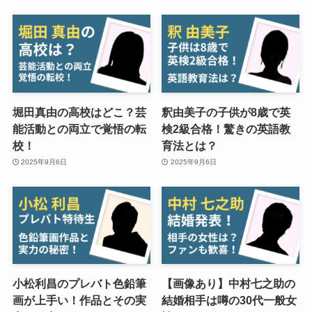
堀田真由の高校はどこ？芸
釈由美子の子供が8歳で英
能活動との両立で覚悟の転
検2級合格！驚きの英語教
校！
育法とは？
2025年9月6日
2025年9月6日
小松利昌のプレバト色鉛筆
【画像あり】中村七之助の
画が上手い！作品とその実
結婚相手は噂の30代一般女