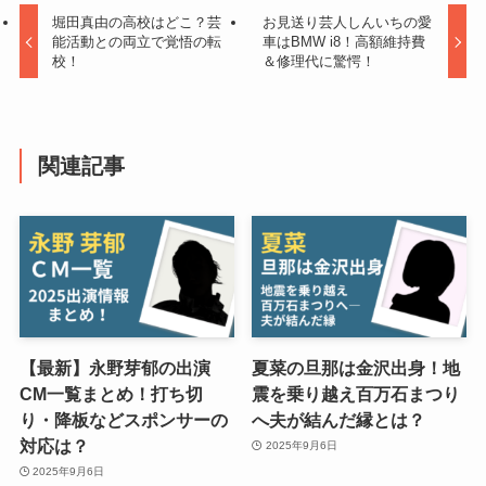
堀田真由の高校はどこ？芸
お見送り芸人しんいちの愛
能活動との両立で覚悟の転
車はBMW i8！高額維持費
校！
＆修理代に驚愕！
関連記事
【最新】永野芽郁の出演
夏菜の旦那は金沢出身！地
CM一覧まとめ！打ち切
震を乗り越え百万石まつり
り・降板などスポンサーの
へ夫が結んだ縁とは？
対応は？
2025年9月6日
2025年9月6日