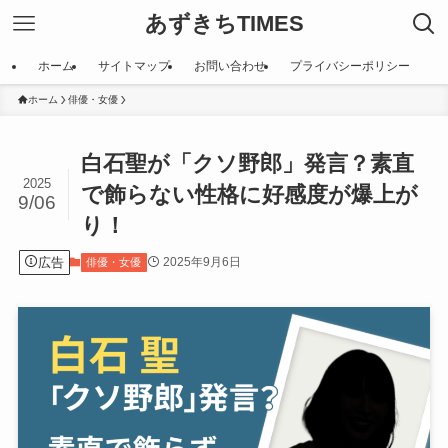
あずきちTIMES
ホーム
サイトマップ
お問い合わせ
プライバシーポリシー
ホーム
俳優・女優
白石聖が「クソ野郎」発言？素直
2025
で飾らない性格に好感度が爆上が
9/06
り！
広告
2025年9月6日
俳優・女優