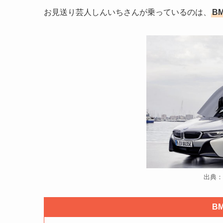
お見送り芸人しんいちさんが乗っているのは、
B
出典：
B