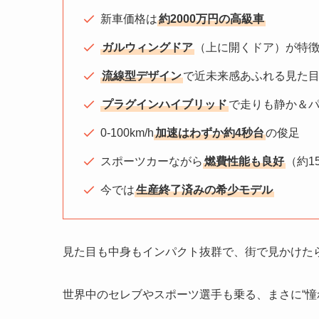
新車価格は
約2000万円の高級車
ガルウィングドア
（上に開くドア）が特
流線型デザイン
で近未来感あふれる見た
プラグインハイブリッド
で走りも静か＆
0-100km/h
加速はわずか約4秒台
の俊足
スポーツカーながら
燃費性能も良好
（約1
今では
生産終了済みの希少モデル
見た目も中身もインパクト抜群で、街で見かけた
世界中のセレブやスポーツ選手も乗る、まさに“憧