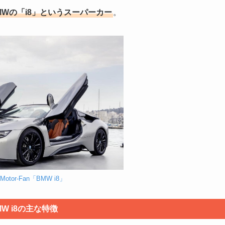
MWの「i8」というスーパーカー
。
Motor-Fan「BMW i8」
MW i8の主な特徴