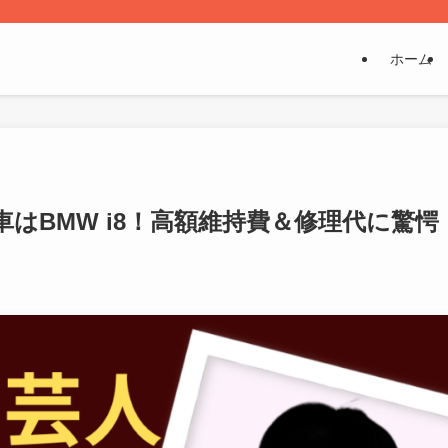
ホーム
はBMW i8！高額維持費＆修理代に驚愕