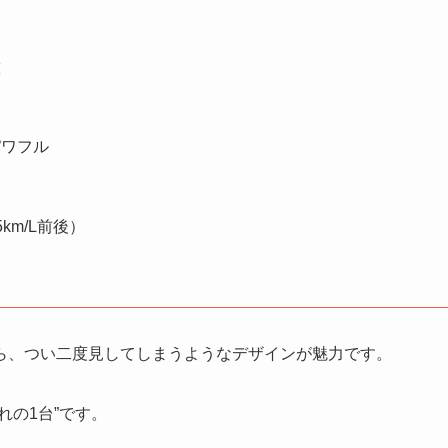
徴
目
パワフル
5km/L前後）
ら、つい二度見してしまうようなデザインが魅力です。
れの1台”です。