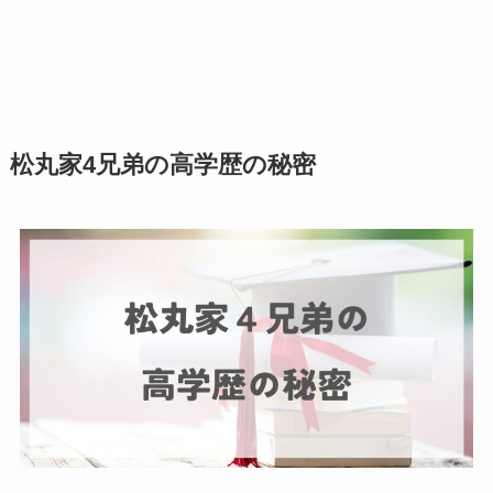
松丸家4兄弟の高学歴の秘密