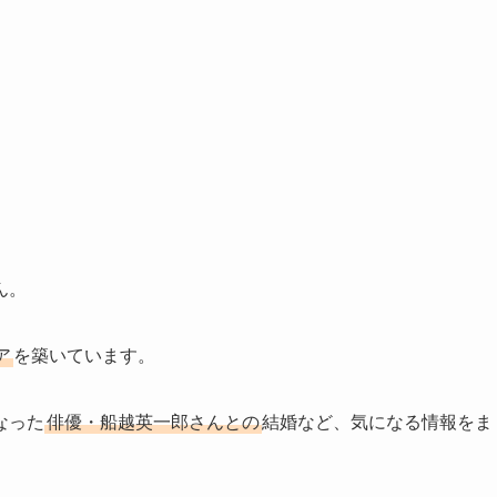
ん。
ア
を築いています。
なった
俳優・船越英一郎さんとの
結婚など、気になる情報をま