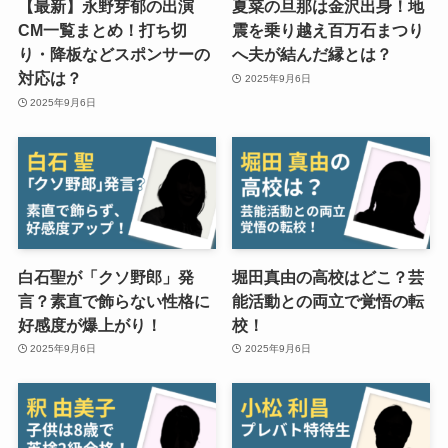
【最新】永野芽郁の出演
夏菜の旦那は金沢出身！地
CM一覧まとめ！打ち切
震を乗り越え百万石まつり
り・降板などスポンサーの
へ夫が結んだ縁とは？
対応は？
2025年9月6日
2025年9月6日
白石聖が「クソ野郎」発
堀田真由の高校はどこ？芸
言？素直で飾らない性格に
能活動との両立で覚悟の転
好感度が爆上がり！
校！
2025年9月6日
2025年9月6日