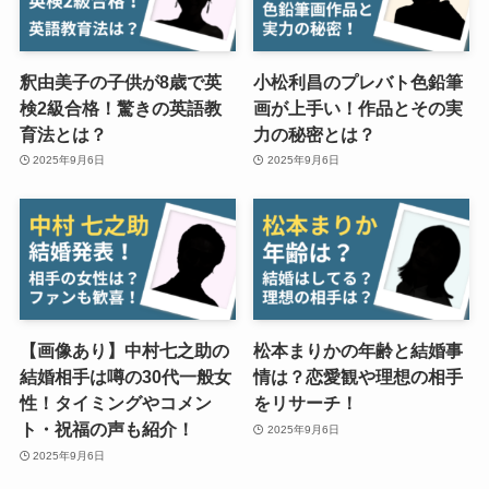
釈由美子の子供が8歳で英
小松利昌のプレバト色鉛筆
検2級合格！驚きの英語教
画が上手い！作品とその実
育法とは？
力の秘密とは？
2025年9月6日
2025年9月6日
【画像あり】中村七之助の
松本まりかの年齢と結婚事
結婚相手は噂の30代一般女
情は？恋愛観や理想の相手
性！タイミングやコメン
をリサーチ！
ト・祝福の声も紹介！
2025年9月6日
2025年9月6日