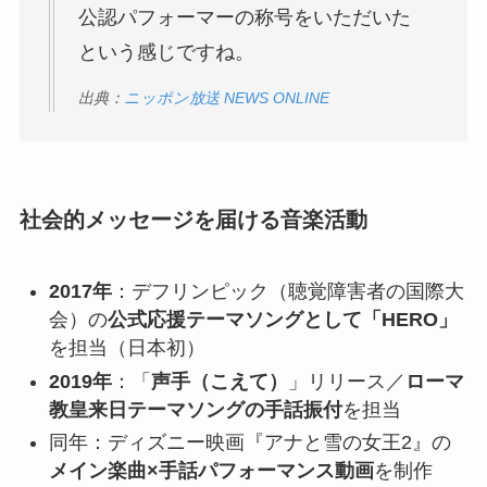
公認パフォーマーの称号をいただいた
という感じですね。
出典：
ニッポン放送 NEWS ONLINE
社会的メッセージを届ける音楽活動
2017年
：デフリンピック（聴覚障害者の国際大
会）の
公式応援テーマソングとして「HERO」
を担当（日本初）
2019年
：「
声手（こえて）
」リリース／
ローマ
教皇来日テーマソングの手話振付
を担当
同年：ディズニー映画『アナと雪の女王2』の
メイン楽曲×手話パフォーマンス動画
を制作