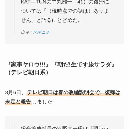
KAT―TUNの中丸雄一（41）の復帰に
ついては「（現時点での話は）ありま
せん」と語るにとどめた。
出典：
スポニチ
『家事ヤロウ!!!』『朝だ!生です旅サラダ』
（テレビ朝日系）
3月6日、
テレビ朝日は春の改編説明会で、復帰は
未定と報告
しました。
総合編成部長の河野太一氏は「現時点