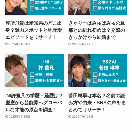
浮所飛貴は愛知県のどこ出
きゃりーぱみゅぱみゅの旦
身？魅力スポットと地元愛
那との馴れ初めは？交際の
エピソードをリサーチ！
きっかけから結婚まで
2025年6月29日
2025年6月27日
INI許豊凡の学歴・経歴は？
菅田琳寧は本名？名前の読
慶應から芸能界へグローバ
み方や由来・SNSの声をま
ルな才能の原点を調査！
とめてリサーチ！
2025年6月25日
2025年6月21日