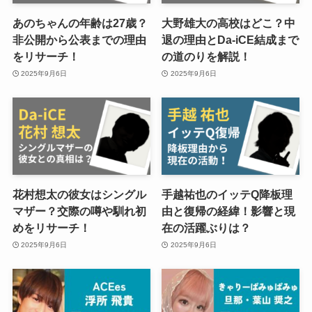
あのちゃんの年齢は27歳？
大野雄大の高校はどこ？中
非公開から公表までの理由
退の理由とDa-iCE結成まで
をリサーチ！
の道のりを解説！
2025年9月6日
2025年9月6日
花村想太の彼女はシングル
手越祐也のイッテQ降板理
マザー？交際の噂や馴れ初
由と復帰の経緯！影響と現
めをリサーチ！
在の活躍ぶりは？
2025年9月6日
2025年9月6日